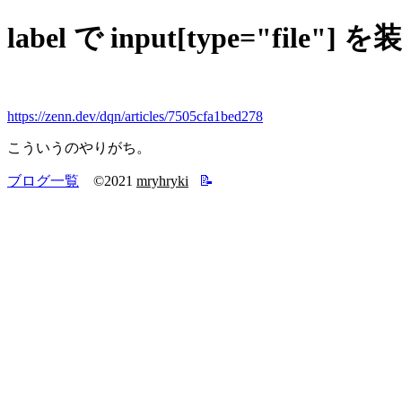
label で input[type="file"
https://zenn.dev/dqn/articles/7505cfa1bed278
こういうのやりがち。
ブログ一覧
©2021
mryhryki
📝